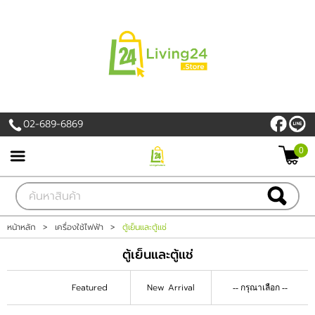
เข้าสู่ระบบ
สมัครสมาชิก
สินค้าที่สนใจ
( 0 )
02-689-6869
หน้าหลัก
0
PROMOTION
สินค้า
หน้าหลัก
>
เครื่องใช้ไฟฟ้า
>
ตู้เย็นและตู้แช่
แบรนด์
ตู้เย็นและตู้แช่
เครื่องใช้ไฟฟ้า
Featured
New Arrival