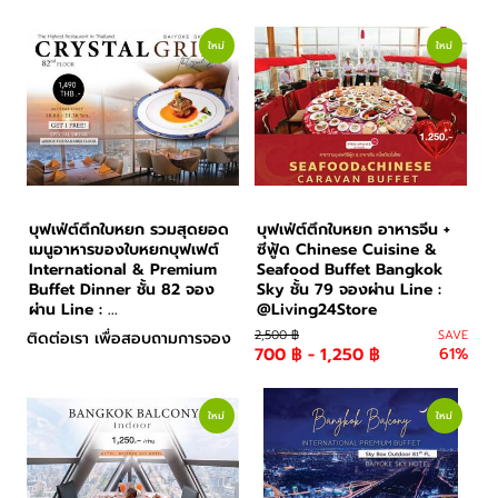
อาหารและเครื่องดื่ม
ใหม่
ใหม่
บุฟเฟ่ต์ตึกใบหยก รวมสุดยอด
บุฟเฟ่ต์ตึกใบหยก อาหารจีน +
เมนูอาหารของใบหยกบุฟเฟต์
ซีฟู้ด Chinese Cuisine &
International & Premium
Seafood Buffet Bangkok
Buffet Dinner ชั้น 82 จอง
Sky ชั้น 79 จองผ่าน Line :
ผ่าน Line : ...
@Living24Store
2,500 ฿
SAVE
ติดต่อเรา เพื่อสอบถามการจอง
700 ฿ - 1,250 ฿
61%
ใหม่
ใหม่