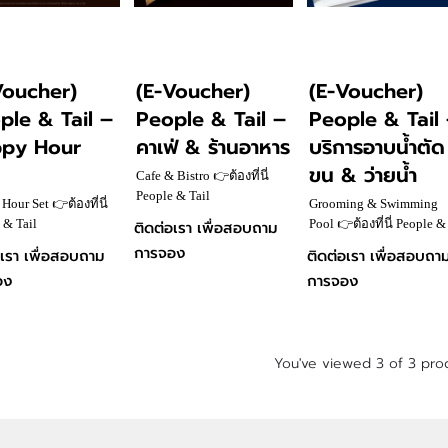
Voucher)
(E-Voucher)
(E-Voucher)
ple & Tail –
People & Tail –
People & Tail
py Hour
คาเฟ่ & ร้านอาหาร
บริการอาบน้ำตัด
ขน & ว่ายน้ำ
Cafe & Bistro 👉ต้องที่นี่
People & Tail
Hour Set 👉ต้องที่นี่
Grooming & Swimming
#PetCommunityCafe 💚มาที่
 & Tail
Pool 👉ต้องที่นี่ People &
ติดต่อเรา เพื่อสอบถาม
ร้านครบจบ อาหาร คาเฟ่
ommunityCafe 💚มาที่
Tail #PetCommunityCafe
การจอง
อเรา เพื่อสอบถาม
ติดต่อเรา เพื่อสอบถา
ฝากเลี้ยงหมา แมว 🔹หรือ
รบจบ อาหาร คาเฟ่
มาที่ร้านครบจบ อาหาร
ลูกค้าสะดวกมานั่งที่ร้านได้
อง
การจอง
้ยงหมา แมว 🔹หรือ
คาเฟ่ ฝากเลี้ยงหมา แมว
เลยนะคะ 📍 ตำแหน่งพิกัด
สะดวกมานั่งที่ร้านได้
🔹หรือลูกค้าสะดวกมานั่งท
ร้าน
คะ 📍 ตำแหน่งพิกัด
ร้านได้เลยนะคะ 📍
https://maps.app.goo.gl/KUaxKAN2zp79se3ZA?
ตำแหน่งพิกัดร้าน
g_st=ic
You've viewed 3 of 3 pro
://maps.app.goo.gl/KUaxKAN2zp79se3ZA?
https://maps.app.goo.g
c
g_st=ic