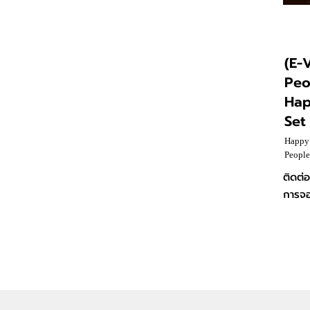
(E-
Peo
Hap
Set
Happy 
People
#PetC
ติดต่
ร้านค
การจ
ฝากเลี
ลูกค้า
เลยนะ
ร้าน
https
g_st=i