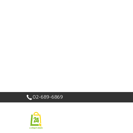
เข้าสู่
ระบบ
|
สมัคร
สมาชิก
สินค้าที่สนใจ
( 0 )
หน้าหลัก
PROMOTION
สินค้า
แบรนด์
02-689-6869
เครื่องใช้ไฟฟ้า
อาหารและเครื่องดื่ม