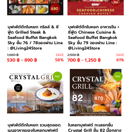
บุฟเฟ่ต์ตึกใบหยก กริลล์ & ซี
บุฟเฟ่ต์ตึกใบหยก อาหารจีน +
ฟู้ด Grilled Steak &
ซีฟู้ด Chinese Cuisine &
Seafood Buffet Bangkok
Seafood Buffet Bangkok
Sky ชั้น 76 / 78จองผ่าน Line
Sky ชั้น 79 จองผ่าน Line :
: @Living24Store
@Living24Store
1,680 ฿
SAVE
2,500 ฿
SAVE
530 ฿ - 890 ฿
58%
700 ฿ - 1,250 ฿
61%
ใหม่
ใหม่
บุฟเฟ่ต์ตึกใบหยก รวมสุดยอด
ใบหยกบุฟเฟต์ ทะเลยกชั้น
เมนูอาหารของใบหยกบุฟเฟต์
Crystal Grill ชั้น 82 มื้อกลาง