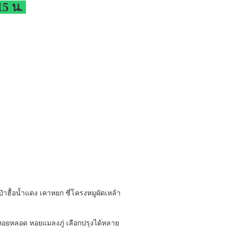
.15 น.
เป๋าฮื้อน้ำแดง เคาหยก ซี่โครงหมูผัดเหล้า
 หอยหลอด หอยแมลงภู่ เลือกปรุงได้หลาย