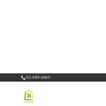
เข้าสู่
ระบบ
|
สมัคร
สมาชิก
สินค้าที่สนใจ
( 0 )
หน้าหลัก
PROMOTION
สินค้า
แบรนด์
02-689-6869
เครื่องใช้ไฟฟ้า
อาหารและเครื่องดื่ม