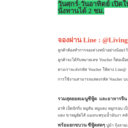
วันศุกร์-วันอาทิตย์ เปิด
นั่งทานได้ 2 ชม.
จองผ่าน Line : @Livin
ลูกค้าต้องทำการจองล่วงหน้าอย่างน้อย1ว
ลูกค้าจะได้รับหมายเลข Voucher ก็ต่อเมื่
ทางเราจะส่งรหัส Voucher ให้ทาง Line@
การใช้งานสามารถแสดงรหัส Voucher บนม
รวมสุดยอดเมนูซีฟู้ด และอาหารจีน 
อาทิ เป็ดปักกิ่ง หมูหัน หมูแดง หมูกรอบ เ
แดง ขาหมูยัดไส้ แมงกะพรุนน้ำมันงา สลัด
พร้อมยกขบวน ซีฟู้ดสดๆ
ปูม้า กุ้งล