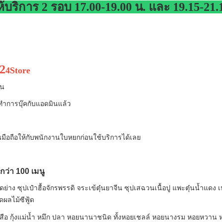
ให้บริการ 2 รอบ 17.00-19.00 น. และ 19.15-21
g2
4Store
ัน
อทำการบุ๊คกับแอดมินแล้ว
ือถือให้กับพนักงานใบหยกก่อนใช้บริการได้เลย
กว่า 100 เมนู
ป็ดย่าง ซุปเป๋าฮื้อจักรพรรดิ จระเข้ตุ๋นยาจีน ซุปเสฉวนเนื้อปู แพะตุ๋นน้ำแดง 
ผลไม้ซีฟู้ด
ายเสือ กุ้งแม่น้ำ หมึก ปลา หอยนานาชนิด ทั้งหอยเชลล์ หอยนางรม หอยหวาน