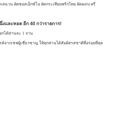
สเสฉวน ผัดซอสเอ็กซ์โอ ผัดกระเทียมพริกไทย ผัดผงกะหรี่
‘ นึ่งและทอด อีก 40 กว่ารายการ!
ลือกได้ท่านละ 1 จาน
์จากเชฟผู้เชี่ยวชาญ ให้ทุกท่านได้สัมผัสรสชาติที่อร่อยที่สุด