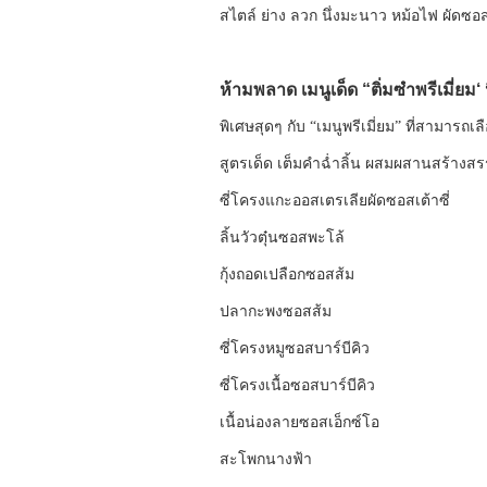
สไตล์ ย่าง ลวก นึ่งมะนาว หม้อไฟ ผัดซอ
ห้ามพลาด เมนูเด็ด “ติ่มซำพรีเมี่ยม
พิเศษสุดๆ กับ “เมนูพรีเมี่ยม” ที่สามารถเ
สูตรเด็ด เต็มคำฉ่ำลิ้น ผสมผสานสร้างสรรค
ซี่โครงแกะออสเตรเลียผัดซอสเต้าซี่
ลิ้นวัวตุ๋นซอสพะโล้
กุ้งถอดเปลือกซอสส้ม
ปลากะพงซอสส้ม
ซี่โครงหมูซอสบาร์บีคิว
ซี่โครงเนื้อซอสบาร์บีคิว
เนื้อน่องลายซอสเอ็กซ์โอ
สะโพกนางฟ้า