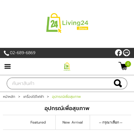
เข้าสู่ระบบ
สมัครสมาชิก
สินค้าที่สนใจ
( 0 )
02-689-6869
หน้าหลัก
0
PROMOTION
สินค้า
หน้าหลัก
>
เครื่องใช้ไฟฟ้า
>
อุปกรณ์เพื่อสุขภาพ
แบรนด์
อุปกรณ์เพื่อสุขภาพ
เครื่องใช้ไฟฟ้า
Featured
New Arrival