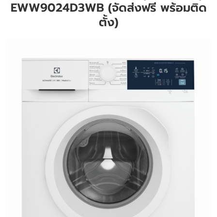
อาหารและเครื่องดื่ม
EWW9024D3WB (จัดส่งฟรี พร้อมติด
ตั้ง)