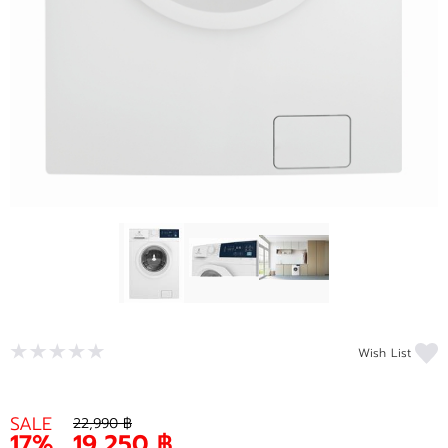
Wish List
SALE
22,990 ฿
17%
19,250 ฿